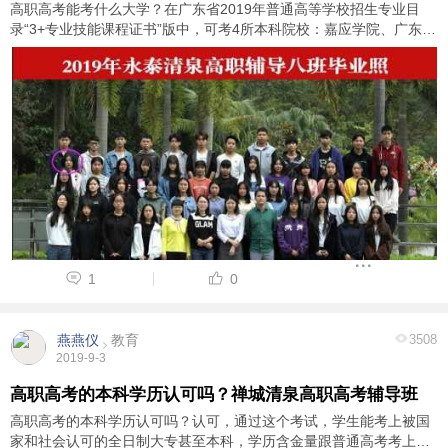
高职高考能考什么大学？在广东省2019年普通高等学校招生专业目
录“3+专业技能课程证书”版中，可考4所本科院校：嘉应学院、广东技
术师范大学等；和80余所大专院校：深圳职业技术学院、广州大学
等。 我怀瑞着梦想，满怀着期待，沐浴着 ...
1
0
燕燕仪
教育
3508
2019-9-3
高职高考的本科学历认可吗？禅城清泉高职高考辅导班
高职高考的本科学历认可吗？认可，通过这个考试，学生能考上被国
家和社会认可的全日制大专甚至本科，学历含金量跟普通高考考上的