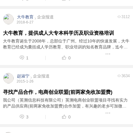
大牛教育
企业报道
3112
2018-6-27
大牛教育，提供成人大专本科学历及职业资格培训
大牛教育诞生于2008年，总部位于广州。经过10年的快速发展，大牛
教育已经成为囊括成人学历教育、职业培训的知名教育品牌，迄今已
服务将近40-50万名学员。 大牛教育，在职教学员工200余人，采取
1
0
线上授课与线下面授相结合的授课方式，致 ...
赵淑宁
企业报道
3634
2015-1-26
寻找产品合作，电商创业联盟(前两家免收加盟费)
我公司（英溯信息科技有限公司）英溯电商创业联盟项目寻找有实力
的产品供应商(前两家免收加盟费)合作加盟，有兴趣的老乡可加微信
zsn_1891.电话13044176158 qq:2583783235联系 英溯IDC(服务器
3
0
租用-网站建设） www.ying-su.com 英溯微 ...