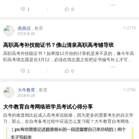
一样高。 在2018年8月5号的这一天我踏进了禅城清泉高职高考辅导
1
0
班的这个大家庭里，每个人来到清泉都是 ...
燕燕仪
教育
2774
2019-8-30
高职高考补技能证书？佛山清泉高职高考辅导班
高职高考补技能证书？如果报12月份的计算机是来不及的，像今年高
职高考填志愿是在3月12，必须在填志愿之前把证书编号补上才可
以。所以只能报考广东省中等职业技术教育专业技能课程证书，10月
1
0
份报考12月考试。成绩在2月份公布出来并可以 ...
大牛教育
教育
2756
2018-6-28
大牛教育自考网络班学员考试心得分享
自考的难度相比起成人高考来说较难，因为更多的需要考生的自主学
习，那么，在自考备考过程中应该怎么复习呢？大牛教育自考网络班
学员分享自身考试学习心得。 付出总会有收获，自考虽然难，但是能
够讲究系统的学习方法，也能顺利通过考 ...