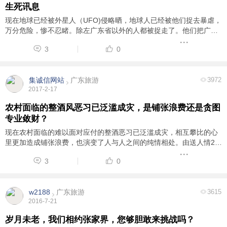
生死讯息
现在地球已经被外星人（UFO)侵略晒，地球人已经被他们捉去暴虐，
万分危险，惨不忍睹。除左广东省以外的人都被捉走了。他们把广东
省以外的人都换成了假人（造假人），当然他们也有造出不少假人进
3
0
来广东省，只要留意清楚就好容易认出来 ...
集诚信网站
广东旅游
3972
2017-2-17
农村面临的整酒风恶习已泛滥成灾，是铺张浪费还是贪图
专业敛财？
现在农村面临的难以面对应付的整酒恶习已泛滥成灾，相互攀比的心
里更加造成铺张浪费，也演变了人与人之间的纯情相处。由送人情2元
升值到最少200元起码，送二万元不限的变质恶习，本身的礼尚往来
3
0
变异于专业敛财行业。 现 ...
w2188
广东旅游
3615
2016-7-21
岁月未老，我们相约张家界，您够胆敢来挑战吗？