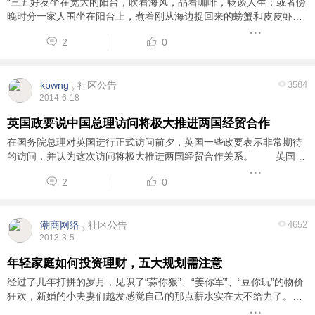
“三五好友坐在宽大的阳台，吹着海风，品着咖啡，畅谈人生；或者傍
晚时分一家人围坐在阳台上，煮着刚从海边捉回来的螃蟹和皮皮虾，
共享美味。”这种休闲惬意的海滨生活一定是令广大都市人极其向往
2
0
的。今天，瑞龙地产就带您走进这样一 ...
kpwng
社区公告
3584
2014-6-18
英国政要说中国总理访问将极大推进两国经贸合作
在国务院总理对英国进行正式访问前夕，英国一些政要表示非常期待
的访问，并认为这次访问将极大推进两国经贸合作关系。 英国财
政大臣乔治·奥斯本在伦敦金融城发表演讲时表示，英国和中国是两个
2
0
伟大的、有悠久贸易历史的国家。总理 ...
潮商网络
社区公告
4652
2013-3-5
年轻家庭如何投资理财，五大规划需注意
经过了几年打拼的岁月，见识了“蒜你狠”、“姜你军”、“豆你玩”的物价
狂欢，新婚的小夫妻们越发感觉自己的那点薪水实在太不给力了。今
后健康再出了什么问题，靠家里那点余粮恐怕无力承担。新年到来，