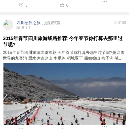
3
0
四川结伴之旅
摄影部落
3188
2015-1-7
2015年春节四川旅游线路推荐:今年春节你打算去那里过
节呢?
2015年春节四川旅游线路推荐:今年春节你打算去那里过节呢?是冰雪
世界的九寨沟 黑水达古冰山 牟尼沟 稻城亚丁 四姑娘山 燕子沟 峨眉
乐山 西岭雪山 太子岭骨雪还是海螺沟 古尔沟泡温泉?很多驴友问到，
2014春节去哪里玩？怎么玩？线路如何 ...