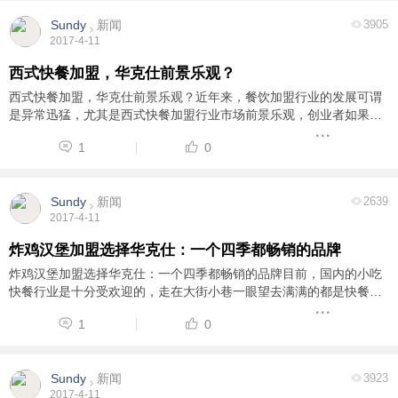
Sundy
新闻
3905
2017-4-11
西式快餐加盟，华克仕前景乐观？
西式快餐加盟，华克仕前景乐观？近年来，餐饮加盟行业的发展可谓
是异常迅猛，尤其是西式快餐加盟行业市场前景乐观，创业者如果真
正想在餐饮业发展中分得一杯羹，选择西式快餐加盟绝对是一个非常
1
0
具有市场前景的项目，而选择一个好的西式快 ...
Sundy
新闻
2639
2017-4-11
炸鸡汉堡加盟选择华克仕：一个四季都畅销的品牌
炸鸡汉堡加盟选择华克仕：一个四季都畅销的品牌目前，国内的小吃
快餐行业是十分受欢迎的，走在大街小巷一眼望去满满的都是快餐小
吃店，但是由于近几年人们更加注重食品的安全养生，对与健康饮食
1
0
的需求也不断提高，华克仕恰好满足了人们对 ...
Sundy
新闻
3923
2017-4-11