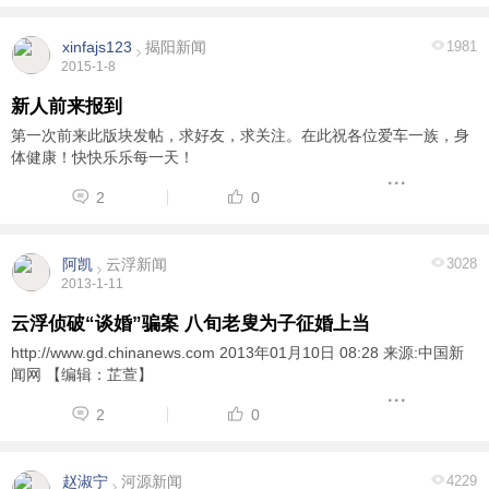
xinfajs123
揭阳新闻
1981
2015-1-8
新人前来报到
第一次前来此版块发帖，求好友，求关注。在此祝各位爱车一族，身
体健康！快快乐乐每一天！
2
0
阿凯
云浮新闻
3028
2013-1-11
云浮侦破“谈婚”骗案 八旬老叟为子征婚上当
http://www.gd.chinanews.com 2013年01月10日 08:28 来源:中国新
闻网 【编辑：芷萱】
2
0
赵淑宁
河源新闻
4229