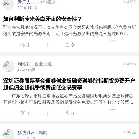
爱牙人士
企业报道
4105
2016-11-10
如何判断冷光美白牙齿的安全性？
那么在常规的情况下，冷光美白会不会对牙齿造成伤害呢?冷光美白所
选用的是安全的光源照射，而且这种光源发出的光是不超过50℃，蓝
色的冷光照射在皮肤上基本没有什么感觉，隔绝了紫外线和远红外线
1
0
处理过之后，所以也不会对人体或者皮肤有 ...
蝈蝈的
企业报道
4708
2014-9-28
深圳证券股票基金债券创业板融资融券股指期货免费开户
超低佣金超低手续费超低交易费率
广东省深圳市珠三角地区证券产品投资理财炒股票买基金购债券
开通创业板办理融资融券及股指期货业务免费办理开户转户；股票超
低交易佣金手续费交易费率全国最低最优惠；超低费率直逼券商成本
1
0
底线；深圳股票交易佣金万分之2全包无条件 ...
猛虎跳河
新闻
3832
2017-5-19