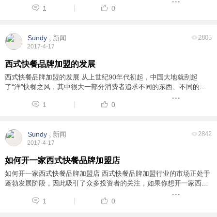
这已经是最近半个月来第7次遇到这种事情了。然而他只是平静地把这
1
0
些短信批量删除，仿佛根本没有欠款一样 ...
Sundy
新闻
2805
2017-4-17
西式快餐品牌加盟的发展
西式快餐品牌加盟的发展 从上世纪90年代初起，中国大地就刮起
了“洋”快餐之风，其中很大一部分消费者追求不同的东西、不同的文
化、不同的享受。而且随着生活水平的提高和消费能力的增加，更加
1
0
刺激了消费者的多样化需求。后期伴随着我 ...
Sundy
新闻
2842
2017-4-17
如何开一家西式快餐品牌加盟店
如何开一家西式快餐品牌加盟店 西式快餐品牌加盟行业的市场正处于
蓬勃发展阶段，因此吸引了众多投资者的关注，如果你想开一家西式
快餐品牌加盟店时，一般会遇到一些关于开西式快餐品牌加盟店的诸
1
0
多问题，首先就是有很多投资者不知道开 ...