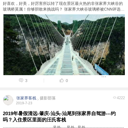
好喜欢，好美，好厉害所以转了现在景区最火热的非张家界大峡谷的
玻璃桥莫属！你够胆敢来挑战吗？ 张家界大峡谷玻璃桥被CNN评选出
全球11座最壮观的大桥之一； 张家界大峡谷玻璃桥成为中国新的旅游
景观； 张家界大峡谷玻璃桥 ...
用户
版块
搜索
3
0
张家界客栈
摄影部落
4222
2019-7-23
2019年暑假清远-肇庆-汕头-汕尾到张家界自驾游---约
吗？入住景区里面的汪氏客栈
-----------------------------------号外----号外--号外---------------------------