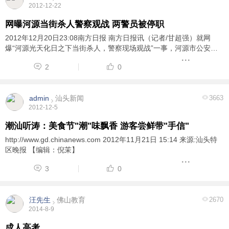
2012-12-22
网曝河源当街杀人警察观战 两警员被停职
2012年12月20日23:08南方日报 南方日报讯（记者/甘超强）就网
爆“河源光天化日之下当街杀人，警察现场观战”一事，河源市公安局
20日发布《河源市公安局关于“12.2”故意伤害案的情况通报》，据
2
0
《通报》，两名处警人员已被停止执行职务 ...
admin
汕头新闻
3663
2012-12-5
潮汕听涛：美食节"潮"味飘香 游客尝鲜带"手信"
http://www.gd.chinanews.com 2012年11月21日 15:14 来源:汕头特
区晚报 【编辑：倪茉】
3
0
汪先生
佛山教育
2670
2014-8-9
成人高考