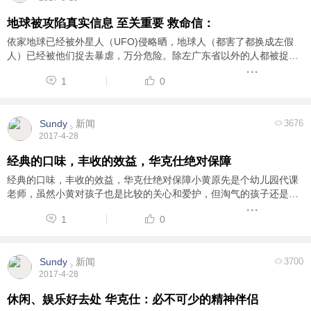
地球被攻陷真实信息 至关重要 救命信：
依家地球已经被外星人（UFO)侵略晒，地球人（都害了都换成左假
人）已经被他们捉去暴虐，万分危险。除左广东省以外的人都被捉走
了。他们把广东省以外的人都换成了假人（造假人，像真人性格）生
1
0
活著，其它区 ...
Sundy
新闻
3676
2017-4-28
经典的口味，丰收的效益，华克仕绝对保障
经典的口味，丰收的效益，华克仕绝对保障小黄原先是个幼儿园代课
老师，虽然小黄对孩子也是比较的关心和爱护，但淘气的孩子还是让
小黄招架不住。再加上由于许多家长对于幼儿园老师的不信任，自己
1
0
的父母也希望孩子不要在做这份工作了，最终 ...
Sundy
新闻
3700
2017-4-28
休闲、娱乐好去处 华克仕：必不可少的精神伴侣