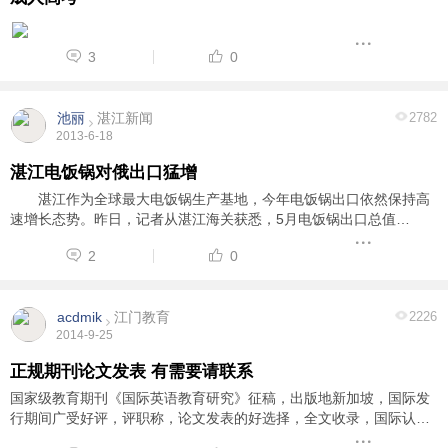
3
0
池丽
湛江新闻
2782
2013-6-18
湛江电饭锅对俄出口猛增
湛江作为全球最大电饭锅生产基地，今年电饭锅出口依然保持高
速增长态势。昨日，记者从湛江海关获悉，5月电饭锅出口总值
1941.9万美元，创单月出口历史新高。 在全球市场依然疲软的情
2
0
况下，今年前5个月，全市电饭锅出口表现依然抢 ...
acdmik
江门教育
2226
2014-9-25
正规期刊论文发表 有需要请联系
国家级教育期刊《国际英语教育研究》征稿，出版地新加坡，国际发
行期间广受好评，评职称，论文发表的好选择，全文收录，国际认
可。作者投稿文章主题不限制，中英文均可。联系QQ：2744712765