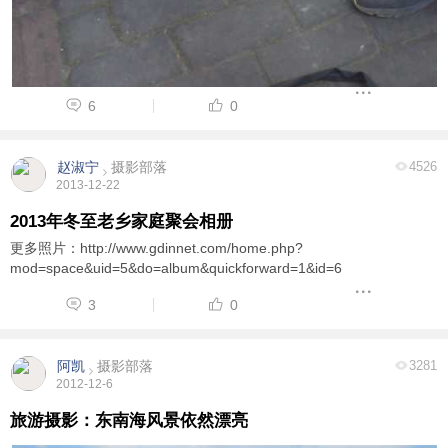
6
0
赵淑宁
摄影部落
4526
2013-12-22
2013年冬至老乡家庭聚会相册
更多照片：http://www.gdinnet.com/home.php?
mod=space&uid=5&do=album&quickforward=1&id=6
3
0
阿凯
摄影部落
3281
信息
列表
2012-12-6
旅游摄影：东南海风景依然漂亮