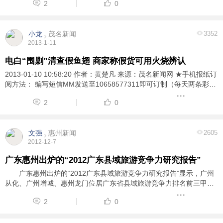
2
0
小龙
茂名新闻
3352
2013-1-11
电白“围剿”清查假鱼翅 商家称假货可用火烧辨认
2013-01-10 10:58:20 作者：黄楚凡 来源：茂名新闻网 ★手机报纸订
阅方法： 编写短信MM发送至10658577311即可订制（每天两条彩
信，5元/月) 茂名新闻网讯 前日，媒体曝光了制假鱼翅疯狂牟利的消
2
0
息，其中提到电白县有一档口制假鱼翅。该 ...
文强
惠州新闻
2605
2012-12-7
广东惠州出炉的“2012广东县域旅游竞争力研究报告”
广东惠州出炉的“2012广东县域旅游竞争力研究报告”显示，广州
从化、广州增城、惠州龙门位居广东省县域旅游竞争力排名前三甲。
报告显示，广州从化、广州增城、惠州龙门、肇庆德庆、江门台
2
0
山、惠州惠东、梅州梅县、清远清新、江 ...