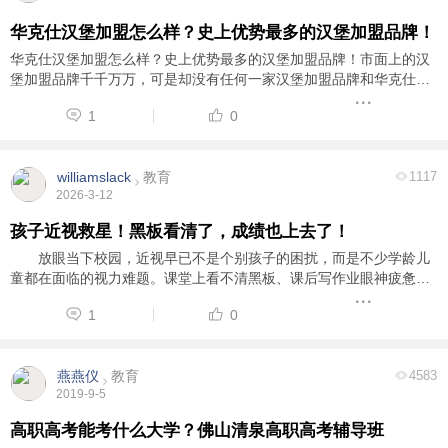
华克仕汉堡加盟怎么样？史上优势最多的汉堡加盟品牌！
华克仕汉堡加盟怎么样？史上优势最多的汉堡加盟品牌！市面上的汉
堡加盟品牌千千万万，可是却没有任何一家汉堡加盟品牌和华克仕一
样具有如此多的加盟优势，下面就让我们一起来看看吧！华克仕汉堡
1
0
店加盟品牌十大优势：最知名：消费者对“华 ...
williamslack
教育
1117
2026-3-12
孩子近视救星！黑板看清了，成绩也上去了！
放眼当下校园，近视早已不是个别孩子的困扰，而是不少学龄儿
童都在面临的视力难题。课堂上看不清黑板、课后写作业眼神疲惫、
学习效率大打折扣，这些细节几乎戳中了万千家长的焦虑点。很多家
1
0
长试过各种方法，却往往忽略了用眼过程中最 ...
燕燕仪
教育
4583
2019-9-5
高职高考能考什么大学？佛山清泉高职高考辅导班