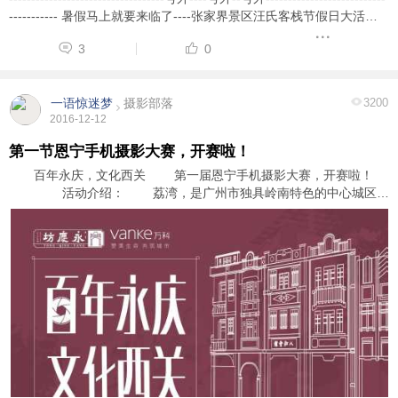
----------- 暑假马上就要来临了----张家界景区汪氏客栈节假日大活动
了--12年老字号招牌 活动一：免费赠送土鸡火锅或者腊肉火锅一份 ...
3
0
一语惊迷梦
摄影部落
3200
2016-12-12
第一节恩宁手机摄影大赛，开赛啦！
百年永庆，文化西关 第一届恩宁手机摄影大赛，开赛啦！
活动介绍： 荔湾，是广州市独具岭南特色的中心城区和
广佛都市圈的核心区，有着“体味岭南文化到广州，不到荔湾就不算到
过广州”的美誉。而其中的恩 ...