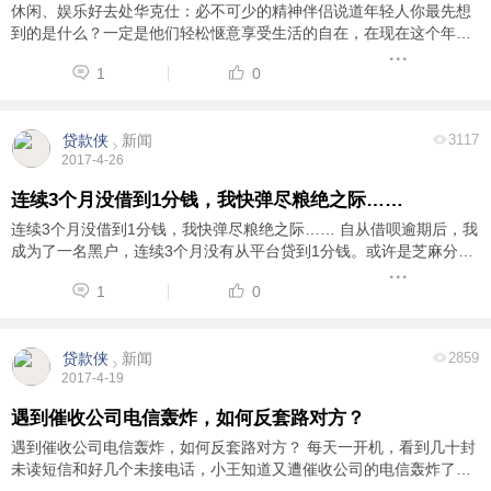
休闲、娱乐好去处华克仕：必不可少的精神伴侣说道年轻人你最先想
到的是什么？一定是他们轻松惬意享受生活的自在，在现在这个年
代，年轻人的生活就是和三五群好友一起，自由自在地品尝美食，畅
1
0
想未来，享受生活。在华克仕你可以尽情享受着 ...
贷款侠
新闻
3117
2017-4-26
连续3个月没借到1分钱，我快弹尽粮绝之际……
连续3个月没借到1分钱，我快弹尽粮绝之际…… 自从借呗逾期后，我
成为了一名黑户，连续3个月没有从平台贷到1分钱。或许是芝麻分不
足和征信逾期的原因，我被比较知名的几家网贷公司拒贷，包括平安i
1
0
贷、魔法现金、拍拍贷、魔法现金、你我 ...
贷款侠
新闻
2859
2017-4-19
遇到催收公司电信轰炸，如何反套路对方？
遇到催收公司电信轰炸，如何反套路对方？ 每天一开机，看到几十封
未读短信和好几个未接电话，小王知道又遭催收公司的电信轰炸了，