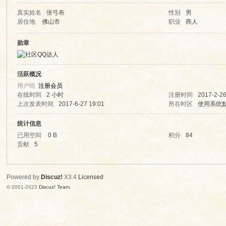
真实姓名
张弓布
性别
男
居住地
佛山市
职业
商人
东
勋章
活跃概况
用户组
注册会员
在线时间
2 小时
注册时间
2017-2-26
上次发表时间
2017-6-27 19:01
所在时区
使用系统
统计信息
人
已用空间
0 B
积分
84
贡献
5
Powered by
Discuz!
X3.4
Licensed
© 2001-2023
Discuz! Team
.