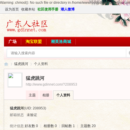
Warning: chmod(): No such file or directory in /home/wwwroot/gdinnet.com/source/cl
设为首页
收藏本站
社区使用手册
潮人微博
广场
淘宝联盟
潮英洛商城
猛虎跳河
个人资料
猛虎跳河
http://www.gdinnet.com/?208953
广
›
›
主题
相册
个人资料
猛虎跳河
(UID: 208953)
邮箱状态
未验证
统计信息
好友数 0
|
相册数 0
|
回帖数 1
|
主题数 20