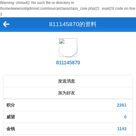
Warning: chmod(): No such file or directory in
/home/wwwroot/gdinnet.com/source/class/class_core.php(2) : eval()'d code on line
3
811145870的资料
811145870
发送消息
加为好友
积分
2261
威望
0
金钱
1143