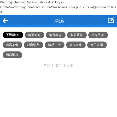
Warning: chmod(): No such file or directory in
/home/wwwroot/gdinnet.com/source/class/class_core.php(2) : eval()'d code on line
3
清远
下级板块:
清远新闻
清远教育
家居装修
单身男女
清远美食
时尚消费
情感生活
喜庆婚嫁
亲子乐园
闲聊灌水
首页
|
登录
|
注册